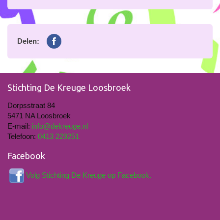
Delen:
Stichting De Kreuge Loosbroek
Dorpsstraat 84
5471 NA Loosbroek
E-mail:
info@dekreuge.nl
Telefoon:
0413 229251
Facebook
Volg Stichting De Kreuge op Facebook.