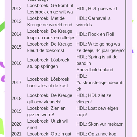
Loosbroek; Ge komt ut
2012
HDL; HDL goes wild
Losbroek en ge wilt wa
Loosbroek; Met de
HDL; Carnaval is
2013
Kreuge de wirreld rond
wirrelds
Loosbroek; De Kreuge
2014
HDL; Rock en Roll
loopt op rock en rolletjes
Loosbroek; De Kreuge
HDL; Witte ge nog wa
2015
kleurt de toekomst
ze deeje, 44 joar geleje?
HDL; Spring is uit de
Loosbroek; Lôsbroek
2016
band in
stu op springen
Snevelbokkenland
HDL;
Loosbroek; Lôsbroek
2017
#utskonstefisjeindeumtr
haolt alles ut de kast
ek
Loosbroek; De Kreuge
HDL; HDL ziet ze
2018
gift oew vleugels!
vliegen!
Loosbroek; Zien en
HDL; Loat oew eigen
2019
gezien worre!
ziejn!
Loosbroek: Ut zit wil
2020
HDL; Skon vur mekaor
snor!
2021
Loosbroek; Op z'n gat
HDL; Op zunne kop