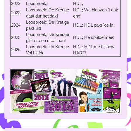
2022
Loosbroek;
HDL;
Loosbroek; De Kreuge
HDL; We blaozen 't dak
2023
gaat dur het dak!
eraf
Loosbroek; De Kreuge
2024
HDL; HDL pakt 'oe in
pakt uit!
Loosbroek; De Kreuge
2025
HDL; Hé spûlde mee!
gitft er een draai aan!
Loosbroek; Un Kreuge
HDL: HDL mè hil oew
2026
Vol Liefde
HART!